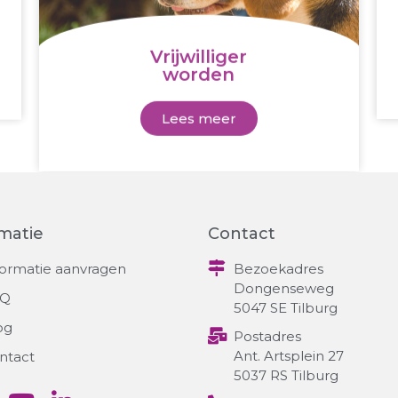
Vrijwilliger
worden
Lees meer
matie
Contact
Bezoekadres
formatie aanvragen
Dongenseweg
AQ
5047 SE Tilburg
og
Postadres
Ant. Artsplein 27
ntact
5037 RS Tilburg