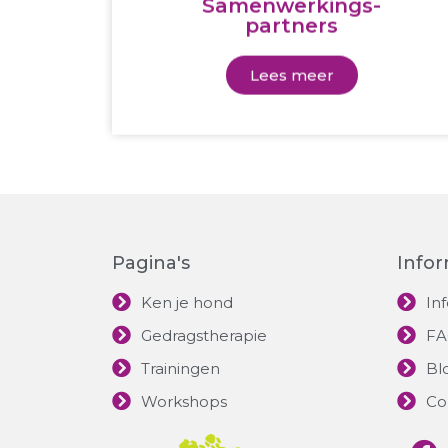
Samenwerkings-
partners
Lees meer
Pagina's
Infor
Ken je hond
In
Gedragstherapie
F
Trainingen
Bl
Workshops
Co