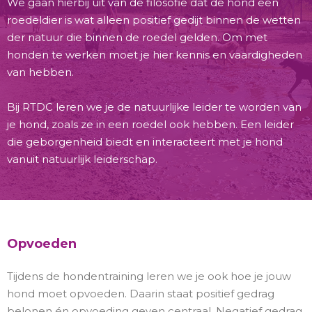
We gaan hierbij uit van de filosofie dat de hond een
roedeldier is wat alleen positief gedijt binnen de wetten
der natuur die binnen de roedel gelden. Om met
honden te werken moet je hier kennis en vaardigheden
van hebben.
Bij RTDC leren we je de natuurlijke leider te worden van
je hond, zoals ze in een roedel ook hebben. Een leider
die geborgenheid biedt en interacteert met je hond
vanuit natuurlijk leiderschap.
Opvoeden
Tijdens de hondentraining leren we je ook hoe je jouw
hond moet opvoeden. Daarin staat positief gedrag
belonen én opvoeding geven centraal. Negatief gedrag