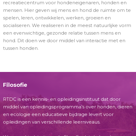
recreatiecentrum voor hondeneigenaren, honden en
mensen. Hier geven wij mens en hond de ruimte om te
spelen, leren, ontwikkelen, werken, groeien en
socialiseren. We realiseren in de meest natuurlijke vorm
een evenwichtige, gezonde relatie tussen mens en
hond. Dit doen we door middel van interactie met en
tussen honden.
Filosofie
RTDC is een kennis- en opleidingsinstituut dat door
middel van opleidingsprogramma’s over honden, dieren
en ecologie een educatieve bijdrage levert voor
opleidingen van verschillende leerniveaus.