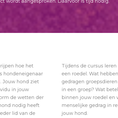
t wordt aangesproken. Daarvoor is tijd nodig.
rijpen hoe het
Tijdens de cursus leren 
als hondeneigenaar
een roedel. Wat hebben
. Jouw hond ziet
gedragen groepsdieren 
ividu in jouw
in een groep? Wat betek
nform de wetten der
binnen jouw roedel en 
hond nodig heeft
menselijke gedrag in r
eder lid van de
jouw hond.