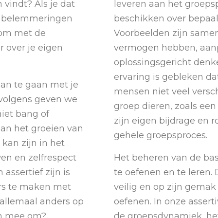
 vindt? Als je dat
leveren aan het groeps
ke belemmeringen
beschikken over bepaal
e om met de
Voorbeelden zijn samen
r over je eigen
vermogen hebben, aan
oplossingsgericht denk
ervaring is gebleken da
aan te gaan met je
mensen niet veel versch
rvolgens geven we
groep dieren, zoals een
niet bang of
zijn eigen bijdrage en 
aan het groeien van
gehele groepsproces.
kan zijn in het
en en zelfrespect
Het beheren van de bas
 assertief zijn is
te oefenen en te leren
ers te maken met
veilig en op zijn gemak
allemaal anders op
oefenen. In onze assert
dan mee om?
de groepsdynamiek, het