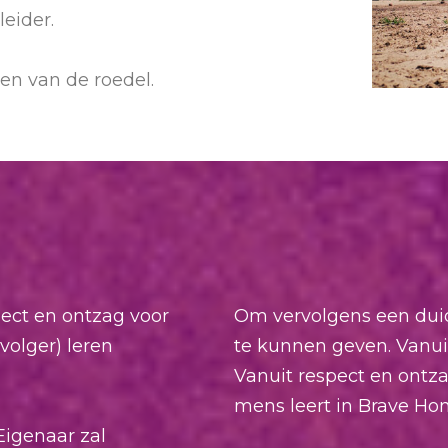
eider.
ven van de roedel.
spect en ontzag voor
Om vervolgens een dui
volger) leren
te kunnen geven. Vanuit
Vanuit respect en ontzag
mens leert in Brave Hon
Eigenaar zal