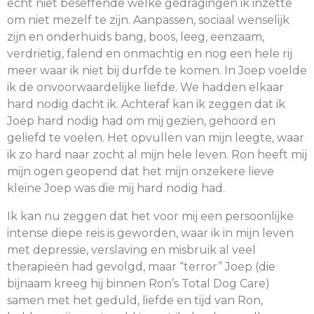
echt niet beseffende welke gedragingen ik inzette
om niet mezelf te zijn. Aanpassen, sociaal wenselijk
zijn en onderhuids bang, boos, leeg, eenzaam,
verdrietig, falend en onmachtig en nog een hele rij
meer waar ik niet bij durfde te komen. In Joep voelde
ik de onvoorwaardelijke liefde. We hadden elkaar
hard nodig dacht ik. Achteraf kan ik zeggen dat ik
Joep hard nodig had om mij gezien, gehoord en
geliefd te voelen. Het opvullen van mijn leegte, waar
ik zo hard naar zocht al mijn hele leven. Ron heeft mij
mijn ogen geopend dat het mijn onzekere lieve
kleine Joep was die mij hard nodig had.
Ik kan nu zeggen dat het voor mij een persoonlijke
intense diepe reis is geworden, waar ik in mijn leven
met depressie, verslaving en misbruik al veel
therapieën had gevolgd, maar “terror” Joep (die
bijnaam kreeg hij binnen Ron’s Total Dog Care)
samen met het geduld, liefde en tijd van Ron,