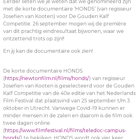
Eerder lieten we je weten dat we genomineerd zijn
met de korte documentaire ‘HONDS’ (van regisseur
Josefien van Kooten) voor De Gouden Kalf
Competitie. 26 september mogen wij de première
van dit prachtig eindresultaat bijwonen, waar we
ontzettend trots op zijn!!
En jij kan de documentaire ook zien!
De korte documentaire HONDS
(
https://newtonfilm.nl/films/honds/
) van regisseur
Josefien van Kooten is geselecteerd voor de Gouden
Kalf Competitie van de 40e editie van het Nederlands
Film Festival dat plaatsvind van 25 september t/m 3
oktober in Utrecht. Vanwege Covid-19 kunnen er
minder mensen in de zalen en daarom is de film ook
twee dagen online
(
https://www.filmfestival.nl/films/teledoc-campus-
honds/
) te bekijken. HONDS wordt ook vier keer